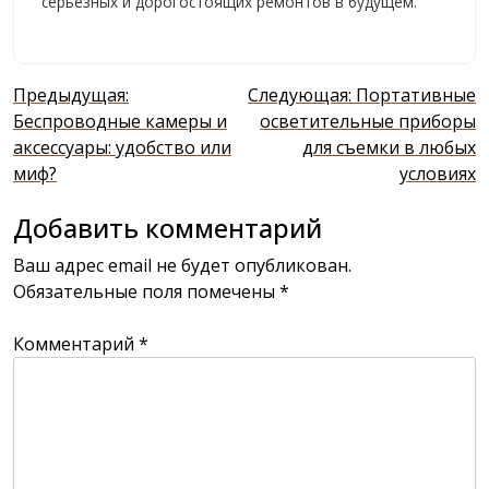
серьезных и дорогостоящих ремонтов в будущем.
Навигация
Предыдущая:
Следующая:
Портативные
по
Беспроводные камеры и
осветительные приборы
аксессуары: удобство или
для съемки в любых
записям
миф?
условиях
Добавить комментарий
Ваш адрес email не будет опубликован.
Обязательные поля помечены
*
Комментарий
*