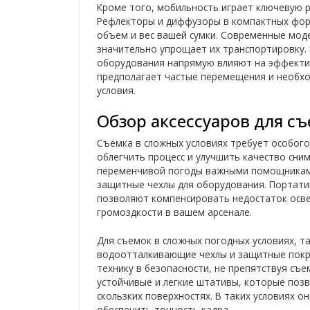
Кроме того, мобильность играет ключевую р
Рефлекторы и диффузоры в компактных форм
объем и вес вашей сумки. Современные моде
значительно упрощает их транспортировку. 
оборудования напрямую влияют на эффекти
предполагает частые перемещения и необх
условия.
Обзор аксессуаров для с
Съемка в сложных условиях требует особого
облегчить процесс и улучшить качество сни
переменчивой погоды важными помощниками
защитные чехлы для оборудования. Портат
позволяют компенсировать недостаток осве
громоздкости в вашем арсенале.
Для съемок в сложных погодных условиях, та
водоотталкивающие чехлы и защитные покры
технику в безопасности, не препятствуя съ
устойчивые и легкие штативы, которые поз
скользких поверхностях. В таких условиях 
обеспечить точность кадра.