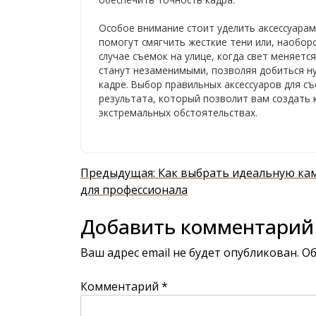
Особое внимание стоит уделить аксессуара
помогут смягчить жесткие тени или, наоборо
случае съемок на улице, когда свет меняется
станут незаменимыми, позволяя добиться н
кадре. Выбор правильных аксессуаров для съ
результата, который позволит вам создать 
экстремальных обстоятельствах.
Навигация
Предыдущая:
Как выбрать идеальную ка
по
для профессионала
записям
Добавить комментарий
Ваш адрес email не будет опубликован.
Об
Комментарий
*