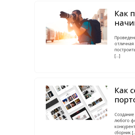
Как 
начи
Проведен
отличная 
построить
[…]
Как 
порт
Создание
любого ф
конкурент
сборник [