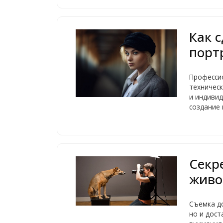
Как 
порт
Професси
техническ
и индиви
создание
Секр
живо
Съемка д
но и дост