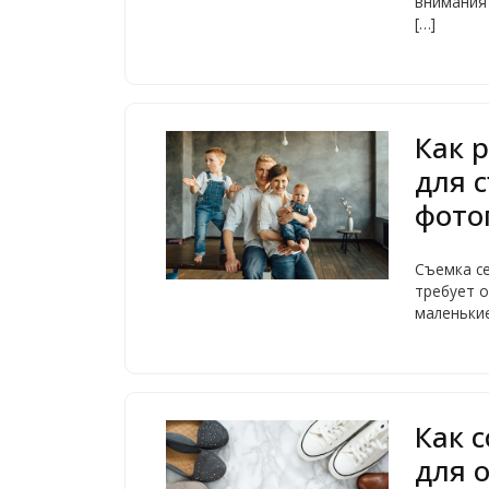
внимания
[…]
Как 
для 
фото
Съемка с
требует о
маленькие
Как 
для 