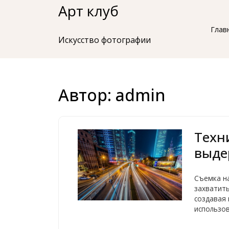
Перейти
Арт клуб
к
Глав
содержимому
Искусство фотографии
Автор:
admin
Техн
выде
Съемка н
захватить
создавая
использов