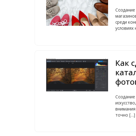
Создание 
магазино
среди кон
условиях 
Как 
ката
фото
Создание
искусство
внимания
точно […]